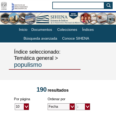
Inicio
Documentos
Colecciones
Índices
Búsqueda avanzada
Conoce SIHENA
Índice seleccionado:
Temática general >
populismo
190
resultados
Por página
Ordenar por