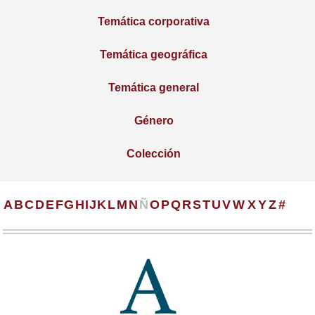
Temática corporativa
Temática geográfica
Temática general
Género
Colección
A
B
C
D
E
F
G
H
I
J
K
L
M
N
Ñ
O
P
Q
R
S
T
U
V
W
X
Y
Z
#