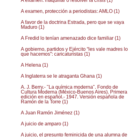
A examen: maquillar o resolver la crisis (1)
A examen, protección a periodistas: AMLO (1)
A favor de la doctrina Estrada, pero que se vaya
Maduro (1)
A Fredid lo tenían amenazado dice familiar (1)
A gobierno, partidos y Ejército “les vale madres lo
que hacemos”: caricaturistas (1)
A Helena (1)
A Inglaterra se le atraganta Ghana (1)
A. J. Berry.- "La química moderna". Fondo de
Cultura Moderna (México-Buenos Aires). Primera
edición en español.- 1947. Versión española de
Ramón de la Torre (1)
A Juan Ramón Jiménez (1)
A juicio de amparo (1)
A juicio, el presunto feminicida de una alumna de