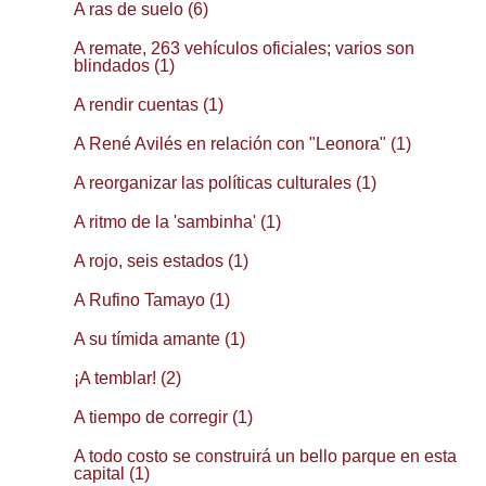
A ras de suelo (6)
A remate, 263 vehículos oficiales; varios son
blindados (1)
A rendir cuentas (1)
A René Avilés en relación con "Leonora" (1)
A reorganizar las políticas culturales (1)
A ritmo de la 'sambinha' (1)
A rojo, seis estados (1)
A Rufino Tamayo (1)
A su tímida amante (1)
¡A temblar! (2)
A tiempo de corregir (1)
A todo costo se construirá un bello parque en esta
capital (1)