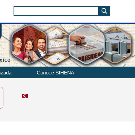
nzada
Conoce SIHENA