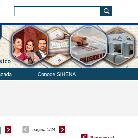
nzada
Conoce SIHENA
página 1/24
Regresar al