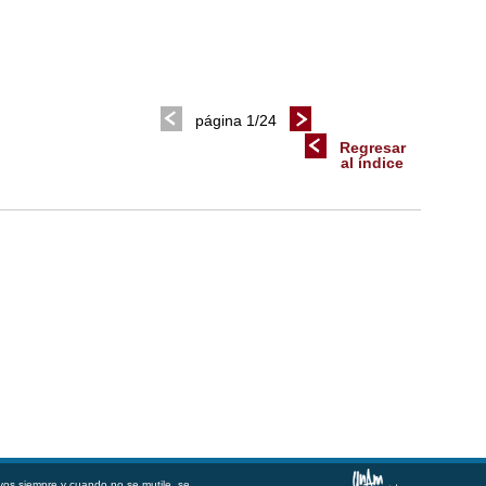
página 1/24
Regresar
al índice
vos siempre y cuando no se mutile, se