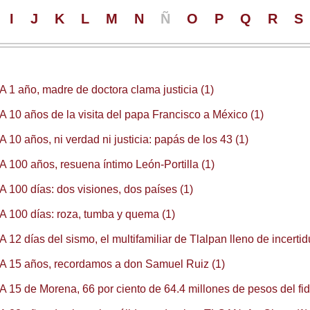
I
J
K
L
M
N
Ñ
O
P
Q
R
S
A 1 año, madre de doctora clama justicia (1)
A 10 años de la visita del papa Francisco a México (1)
A 10 años, ni verdad ni justicia: papás de los 43 (1)
A 100 años, resuena íntimo León-Portilla (1)
A 100 días: dos visiones, dos países (1)
A 100 días: roza, tumba y quema (1)
A 12 días del sismo, el multifamiliar de Tlalpan lleno de incerti
A 15 años, recordamos a don Samuel Ruiz (1)
A 15 de Morena, 66 por ciento de 64.4 millones de pesos del fi