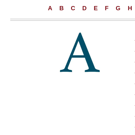
A
B
C
D
E
F
G
H