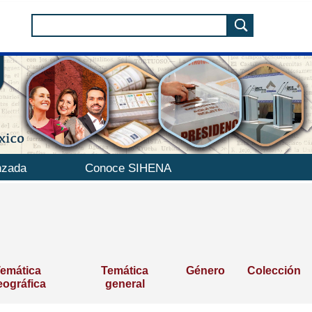
nzada
Conoce SIHENA
emática
Temática
Género
Colección
eográfica
general