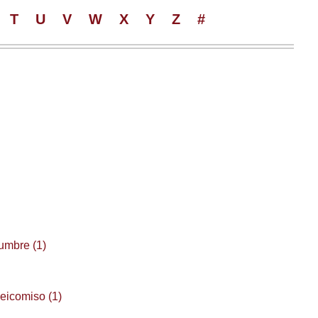
T
U
V
W
X
Y
Z
#
dumbre (1)
deicomiso (1)