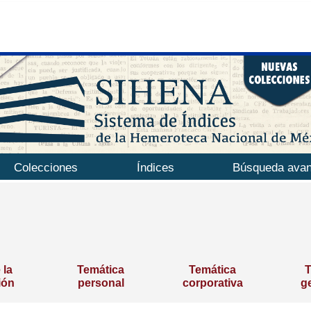
Colecciones
Índices
Búsqueda ava
 la
Temática
Temática
T
ión
personal
corporativa
g