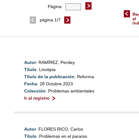
Página:
Re
al
página 1/7
ín
Autor
: RAMÍREZ, Peniley
Título
: Linotipia
Título de la publicación
: Reforma
Fecha
: 28 Octubre 2023
Colección
: Problemas ambientales
Ir al registro
Autor
: FLORES RICO, Carlos
Título
: Problemas en el paraíso