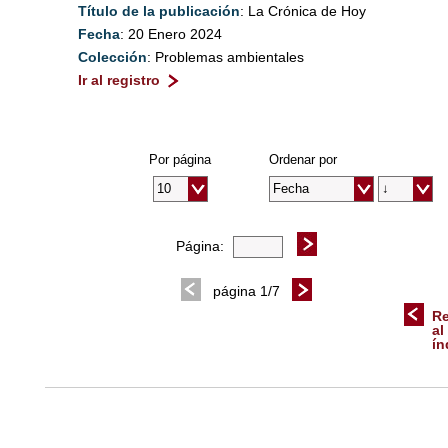
Título de la publicación
: La Crónica de Hoy
Fecha
: 20 Enero 2024
Colección
: Problemas ambientales
Ir al registro
Por página
Ordenar por
Página:
página 1/7
Re
al
ín