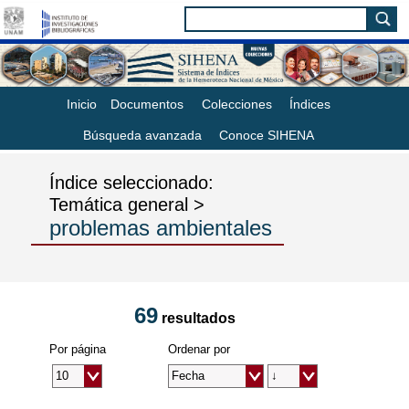
Inicio
Documentos
Colecciones
Índices
Búsqueda avanzada
Conoce SIHENA
Índice seleccionado:
Temática general >
problemas ambientales
69
resultados
Por página
Ordenar por