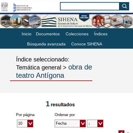
Inicio
Documentos
Colecciones
Índices
Búsqueda avanzada
Conoce SIHENA
Índice seleccionado:
obra de
Temática general >
teatro Antígona
1
resultados
Por página
Ordenar por