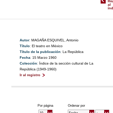
Re
al
ín
Autor
: MAGAÑA ESQUIVEL, Antonio
Título
: El teatro en México
Título de la publicación
: La República
Fecha
: 15 Marzo 1960
Colección
: Índice de la sección cultural de La
República (1949-1960)
Ir al registro
Por página
Ordenar por