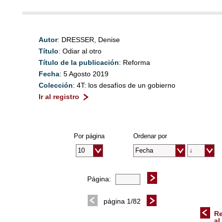
Autor
: DRESSER, Denise
Título
: Odiar al otro
Título de la publicación
: Reforma
Fecha
: 5 Agosto 2019
Colección
: 4T: los desafíos de un gobierno
Ir al registro
Por página
Ordenar por
Página:
página 1/82
Re
al