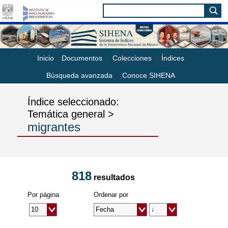
Inicio
Documentos
Colecciones
Índices
Búsqueda avanzada
Conoce SIHENA
Índice seleccionado:
Temática general >
migrantes
818
resultados
Por página
Ordenar por