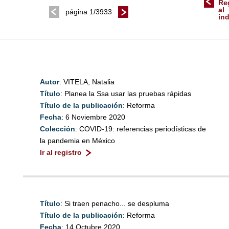
Re
al
página 1/3933
ín
Autor
: VITELA, Natalia
Título
: Planea la Ssa usar las pruebas rápidas
Título de la publicación
: Reforma
Fecha
: 6 Noviembre 2020
Colección
: COVID-19: referencias periodísticas de
la pandemia en México
Ir al registro
Título
: Si traen penacho... se despluma
Título de la publicación
: Reforma
Fecha
: 14 Octubre 2020