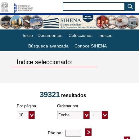
Inicio
Documentos
Colecciones
Índices
Búsqueda avanzada
Conoce SIHENA
Índice seleccionado:
39321
resultados
Por página
Ordenar por
Página: