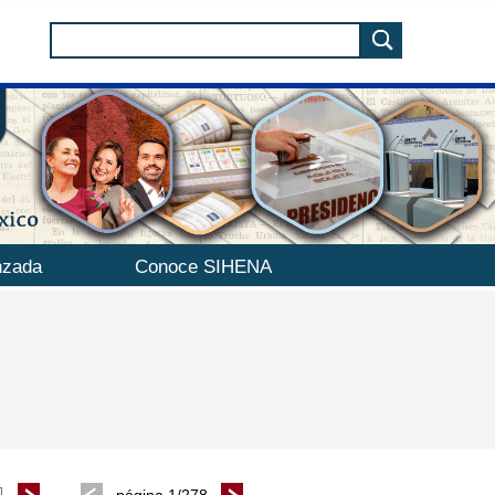
nzada
Conoce SIHENA