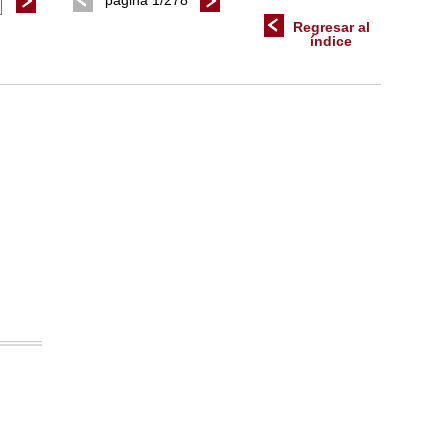
página 1/278
Regresar al
índice