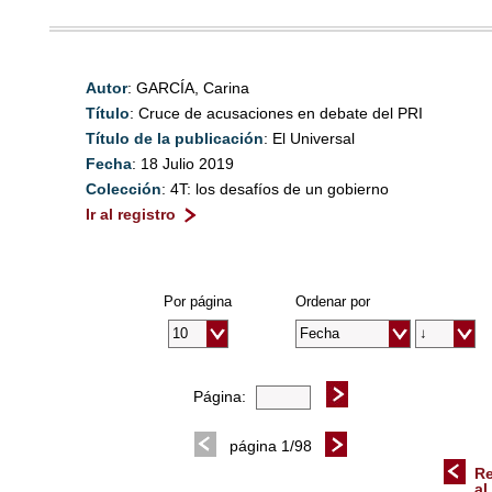
Autor
: GARCÍA, Carina
Título
: Cruce de acusaciones en debate del PRI
Título de la publicación
: El Universal
Fecha
: 18 Julio 2019
Colección
: 4T: los desafíos de un gobierno
Ir al registro
Por página
Ordenar por
Página:
página 1/98
Re
al