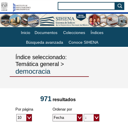
Inicio
Documentos
Colecciones
Índices
Búsqueda avanzada
Conoce SIHENA
Índice seleccionado:
Temática general >
democracia
971
resultados
Por página
Ordenar por