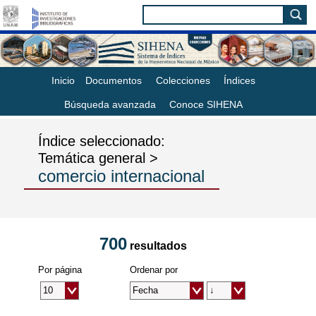
Inicio
Documentos
Colecciones
Índices
Búsqueda avanzada
Conoce SIHENA
Índice seleccionado:
Temática general >
comercio internacional
700
resultados
Por página
Ordenar por