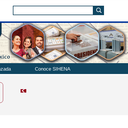
nzada
Conoce SIHENA