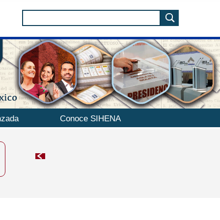
nzada
Conoce SIHENA