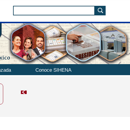
nzada
Conoce SIHENA