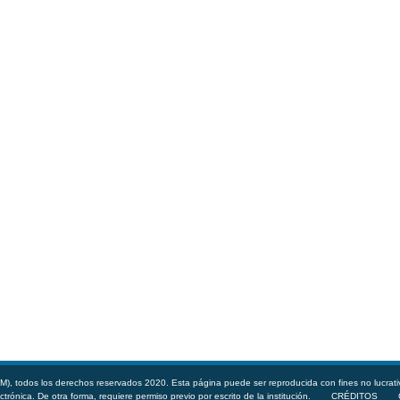
, todos los derechos reservados 2020. Esta página puede ser reproducida con fines no lucrati
ctrónica. De otra forma, requiere permiso previo por escrito de la institución.
CRÉDITOS