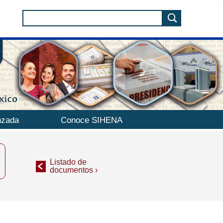
nzada
Conoce SIHENA
Listado de
documentos ›