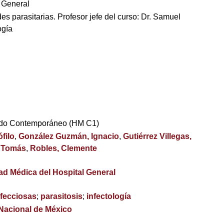
 General
s parasitarias. Profesor jefe del curso: Dr. Samuel
ogía
ndo Contemporáneo (HM C1)
ófilo
,
González Guzmán, Ignacio
,
Gutiérrez Villegas,
, Tomás
,
Robles, Clemente
ad Médica del Hospital General
fecciosas
;
parasitosis
;
infectología
 Nacional de México