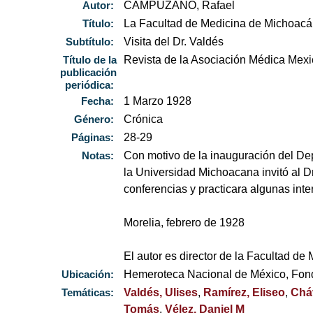
Autor:
CAMPUZANO, Rafael
Título:
La Facultad de Medicina de Michoacá
Subtítulo:
Visita del Dr. Valdés
Título de la
Revista de la Asociación Médica Mex
publicación
periódica:
Fecha:
1 Marzo 1928
Género:
Crónica
Páginas:
28-29
Notas:
Con motivo de la inauguración del De
la Universidad Michoacana invitó al D
conferencias y practicara algunas int
Morelia, febrero de 1928
El autor es director de la Facultad d
Ubicación:
Hemeroteca Nacional de México, Fo
Temáticas:
Valdés, Ulises
,
Ramírez, Eliseo
,
Chá
Tomás
,
Vélez, Daniel M