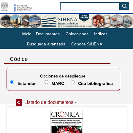
Inicio
Documentos
Colecciones
Índices
Búsqueda avanzada
Conoce SIHENA
Códice
Opciones de despliegue:
Estándar
MARC
Cita bibliográfica
Listado de documentos ›