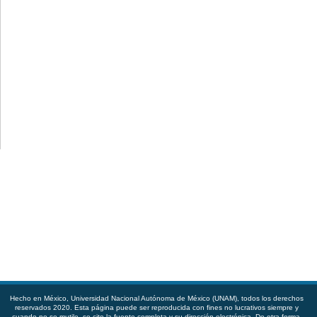
Hecho en México, Universidad Nacional Autónoma de México (UNAM), todos los derechos
reservados 2020. Esta página puede ser reproducida con fines no lucrativos siempre y
cuando no se mutile, se cite la fuente completa y su dirección electrónica. De otra forma,