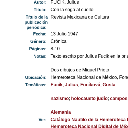
Autor:
FUCÍK, Julius
Título:
Con la soga al cuello
Título de la
Revista Mexicana de Cultura
publicación
periódica:
Fecha:
13 Julio 1947
Género:
Crónica
Páginas:
8-10
Notas:
Texto escrito por Julius Fucik en la p
Dos dibujos de Miguel Prieto
Ubicación:
Hemeroteca Nacional de México, Fo
Temáticas:
Fucík, Julius
,
Fucíková, Gusta
nazismo
;
holocausto judío
;
campos 
Alemania
Ver:
Catálogo Nautilo de la Hemeroteca
Hemeroteca Nacional Digital de Mé