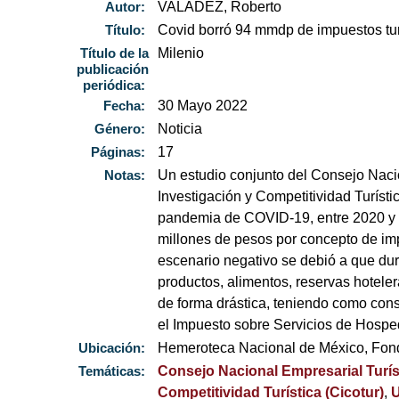
Autor:
VALADEZ, Roberto
Título:
Covid borró 94 mmdp de impuestos tur
Título de la
Milenio
publicación
periódica:
Fecha:
30 Mayo 2022
Género:
Noticia
Páginas:
17
Notas:
Un estudio conjunto del Consejo Naci
Investigación y Competitividad Turíst
pandemia de COVID-19, entre 2020 y 2
millones de pesos por concepto de impu
escenario negativo se debió a que du
productos, alimentos, reservas hoteler
de forma drástica, teniendo como con
el Impuesto sobre Servicios de Hospe
Ubicación:
Hemeroteca Nacional de México, Fo
Temáticas:
Consejo Nacional Empresarial Turí
Competitividad Turística (Cicotur)
,
U