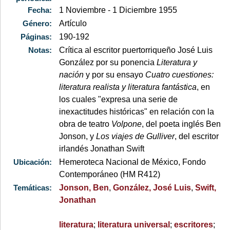
Fecha:
1 Noviembre - 1 Diciembre 1955
Género:
Artículo
Páginas:
190-192
Notas:
Crítica al escritor puertorriqueño José Luis
González por su ponencia
Literatura y
nación
y por su ensayo
Cuatro cuestiones:
literatura realista y literatura fantástica
, en
los cuales "expresa una serie de
inexactitudes históricas" en relación con la
obra de teatro
Volpone
, del
poeta inglés Ben
Jonson, y
Los viajes de Gulliver
, del escritor
irlandés Jonathan Swift
Ubicación:
Hemeroteca Nacional de México, Fondo
Contemporáneo (HM R412)
Temáticas:
Jonson, Ben
,
González, José Luis
,
Swift,
Jonathan
literatura
;
literatura universal
;
escritores
;