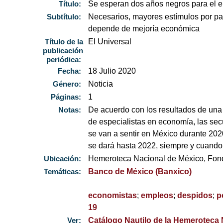
Título:
Se esperan dos años negros para el 
Subtítulo:
Necesarios, mayores estímulos por part
depende de mejoría económica
Título de la
El Universal
publicación
periódica:
Fecha:
18 Julio 2020
Género:
Noticia
Páginas:
1
Notas:
De acuerdo con los resultados de una
de especialistas en economía, las se
se van a sentir en México durante 202
se dará hasta 2022, siempre y cuando
Ubicación:
Hemeroteca Nacional de México, Fo
Temáticas:
Banco de México (Banxico)
economistas
;
empleos
;
despidos
;
p
19
Ver:
Catálogo Nautilo de la Hemeroteca