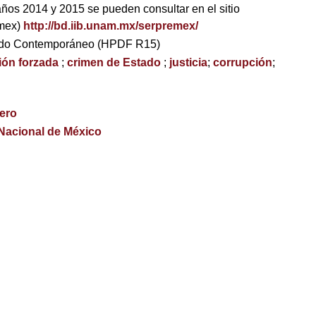
años 2014 y 2015 se pueden consultar en el sitio
emex)
http://bd.iib.unam.mx/serpremex/
ndo Contemporáneo (HPDF R15)
ión forzada
;
crimen de Estado
;
justicia
;
corrupción
;
rero
 Nacional de México