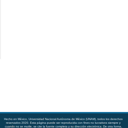
Hecho en México, Universidad Nacional Autónoma de México (UNAM), todos los derechos
reservados 2020. Esta página puede ser reproducida con fines no lucrativos siempre y
cuando no se mutile, se cite la fuente completa y su dirección electrónica. De otra forma,