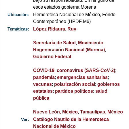
bajo su responsabilidad. En ninguno de
esos estados gobierna Morena
Ubicación:
Hemeroteca Nacional de México, Fondo
Contemporáneo (HPDF M6)
Temáticas:
López Ridaura, Ruy
Secretaría de Salud
,
Movimiento
Regeneración Nacional (Morena)
,
Gobierno Federal
COVID-19
;
coronavirus (SARS-CoV-2)
;
pandemia
;
emergencias sanitarias
;
vacunas
;
polarización social
;
gobiernos
estatales
;
partidos políticos
;
salud
pública
Nuevo León, México
,
Tamaulipas, México
Ver:
Catálogo Nautilo de la Hemeroteca
Nacional de México