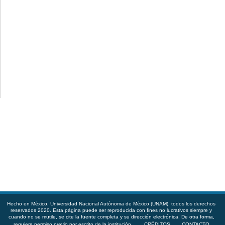
Hecho en México, Universidad Nacional Autónoma de México (UNAM), todos los derechos
reservados 2020. Esta página puede ser reproducida con fines no lucrativos siempre y
cuando no se mutile, se cite la fuente completa y su dirección electrónica. De otra forma,
requiere permiso previo por escrito de la institución.
CRÉDITOS
CONTACTO