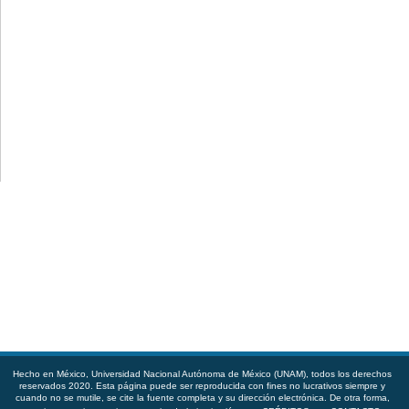
Hecho en México, Universidad Nacional Autónoma de México (UNAM), todos los derechos
reservados 2020. Esta página puede ser reproducida con fines no lucrativos siempre y
cuando no se mutile, se cite la fuente completa y su dirección electrónica. De otra forma,