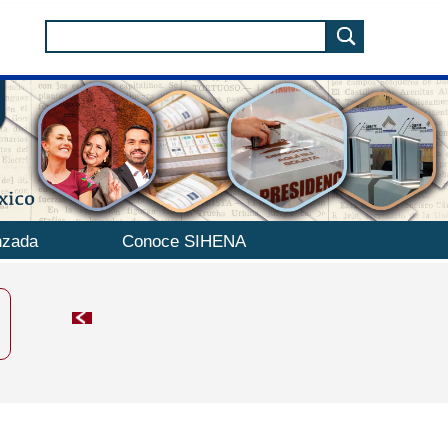
nzada
Conoce SIHENA