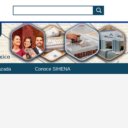
nzada
Conoce SIHENA