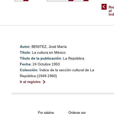
Re
al
ín
Autor
: BENITEZ, José María
Título
: La cultura en México
Título de la publicación
: La República
Fecha
: 24 Octubre 1953
Colección
: Índice de la sección cultural de La
República (1949-1960)
Ir al registro
Por página
Ordenar por