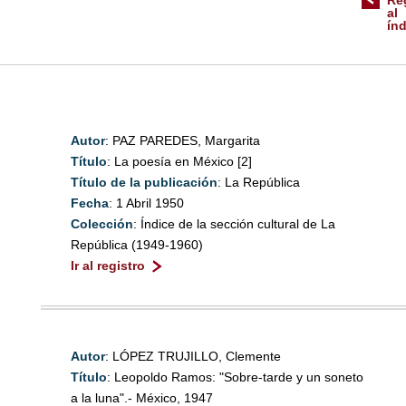
Re
al
ín
Autor
: PAZ PAREDES, Margarita
Título
: La poesía en México [2]
Título de la publicación
: La República
Fecha
: 1 Abril 1950
Colección
: Índice de la sección cultural de La
República (1949-1960)
Ir al registro
Autor
: LÓPEZ TRUJILLO, Clemente
Título
: Leopoldo Ramos: "Sobre-tarde y un soneto
a la luna".- México, 1947