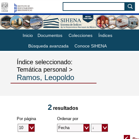
Inicio
Documentos
Colecciones
Índices
Búsqueda avanzada
Conoce SIHENA
Índice seleccionado:
Temática personal >
Ramos, Leopoldo
2
resultados
Por página
Ordenar por