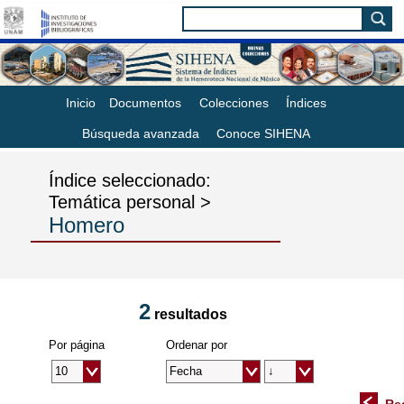
Inicio
Documentos
Colecciones
Índices
Búsqueda avanzada
Conoce SIHENA
Índice seleccionado:
Temática personal >
Homero
2
resultados
Por página
Ordenar por