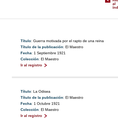
Re
al
ín
Título
: Guerra motivada por el rapto de una reina
Título de la publicación
: El Maestro
Fecha
: 1 Septiembre 1921
Colección
: El Maestro
Ir al registro
Título
: La Odisea
Título de la publicación
: El Maestro
Fecha
: 1 Octubre 1921
Colección
: El Maestro
Ir al registro