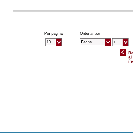
Por página
Ordenar por
Re
al
ín