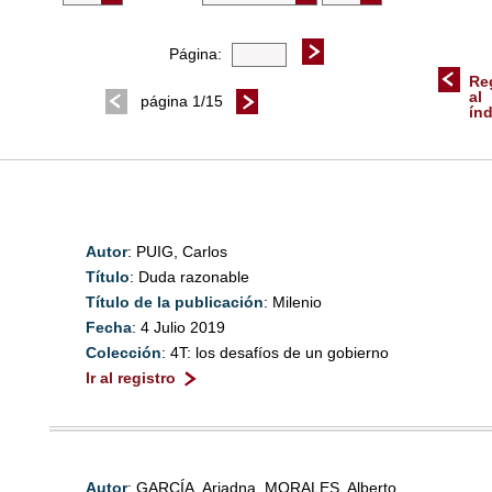
Página:
Re
al
página 1/15
ín
Autor
: PUIG, Carlos
Título
: Duda razonable
Título de la publicación
: Milenio
Fecha
: 4 Julio 2019
Colección
: 4T: los desafíos de un gobierno
Ir al registro
Autor
: GARCÍA, Ariadna, MORALES, Alberto