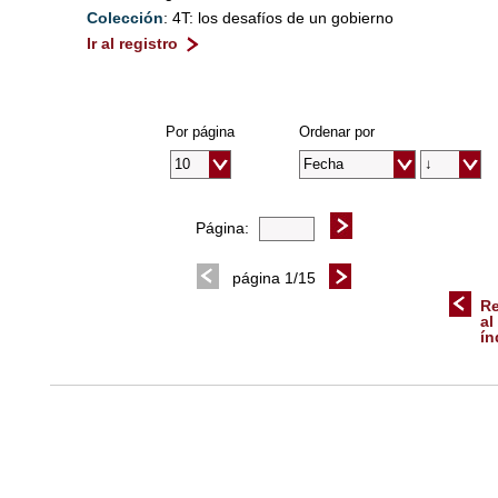
Colección
: 4T: los desafíos de un gobierno
Ir al registro
Por página
Ordenar por
Página:
página 1/15
Re
al
ín