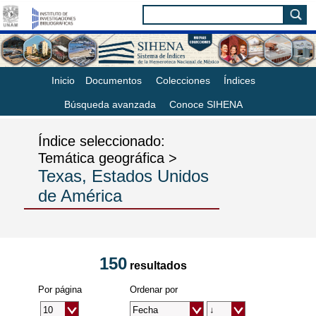
Inicio
Documentos
Colecciones
Índices
Búsqueda avanzada
Conoce SIHENA
Índice seleccionado:
Temática geográfica >
Texas, Estados Unidos
de América
150
resultados
Por página
Ordenar por