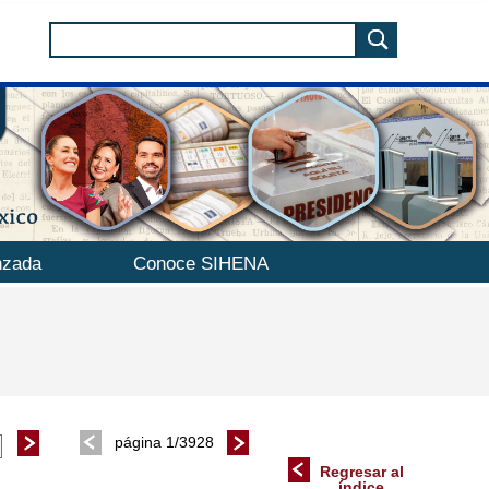
nzada
Conoce SIHENA
página 1/3928
Regresar al
índice