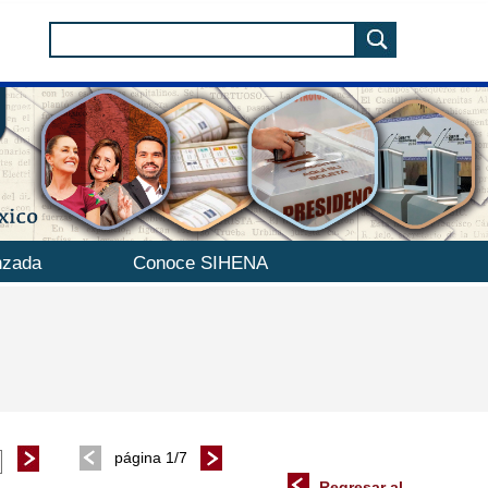
nzada
Conoce SIHENA
página 1/7
Regresar al