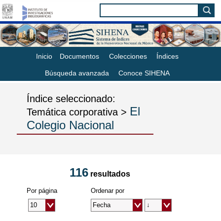
Inicio
Documentos
Colecciones
Índices
Búsqueda avanzada
Conoce SIHENA
Índice seleccionado:
El
Temática corporativa >
Colegio Nacional
116
resultados
Por página
Ordenar por