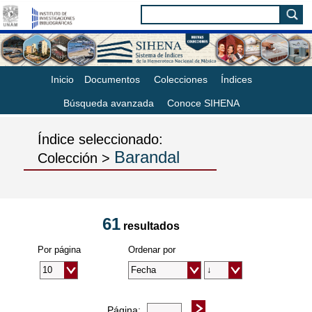
Inicio
Documentos
Colecciones
Índices
Búsqueda avanzada
Conoce SIHENA
Índice seleccionado:
Barandal
Colección >
61
resultados
Por página
Ordenar por
Página: