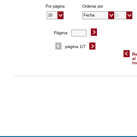
Por página
Ordenar por
Página:
página 1/7
Re
al
ín