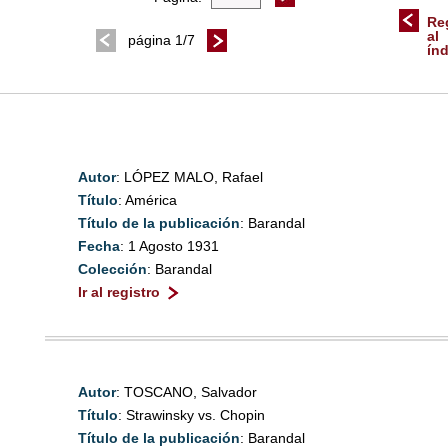
Re
al
página 1/7
ín
Autor
: LÓPEZ MALO, Rafael
Título
: América
Título de la publicación
: Barandal
Fecha
: 1 Agosto 1931
Colección
: Barandal
Ir al registro
Autor
: TOSCANO, Salvador
Título
: Strawinsky vs. Chopin
Título de la publicación
: Barandal