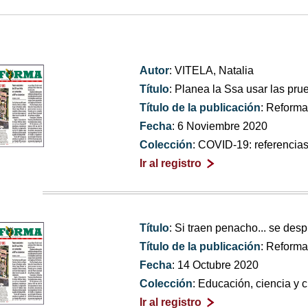
Autor
: VITELA, Natalia
Título
: Planea la Ssa usar las pru
Título de la publicación
: Reform
Fecha
: 6 Noviembre 2020
Colección
: COVID-19: referencia
Ir al registro
Título
: Si traen penacho... se des
Título de la publicación
: Reform
Fecha
: 14 Octubre 2020
Colección
: Educación, ciencia y c
Ir al registro