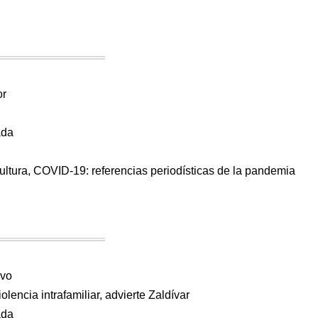
or
ada
cultura, COVID-19: referencias periodísticas de la pandemia
avo
lencia intrafamiliar, advierte Zaldívar
ada