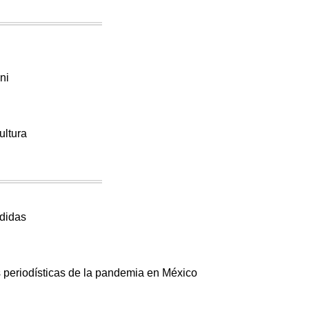
ni
a
ultura
edidas
a
s periodísticas de la pandemia en México