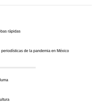
ebas rápidas
a
s periodísticas de la pandemia en México
pluma
a
ultura